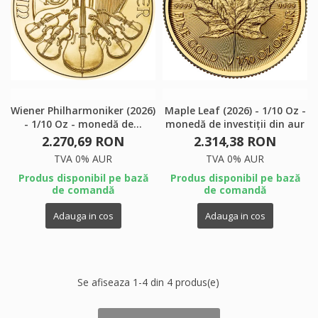
×
×
Creeaza o lista de dorinte
×
Autentificare
((modalTitle))
×
My wishlists
Numele listei de dorinte
Ai nevoie sa fii autentificat pentru a salva produsele in
((confirmMessage))
lista de dorinte.
Create new list
add_circle_outline
((cancelText))
((modalDeleteText))
Anuleaza
Autentificare
Wiener Philharmoniker (2026)
Maple Leaf (2026) - 1/10 Oz -
Anuleaza
Creeaza o lista de dorinte
- 1/10 Oz - monedă de...
monedă de investiții din aur
2.270,69 RON
2.314,38 RON
TVA 0% AUR
TVA 0% AUR
Produs disponibil pe bază
Produs disponibil pe bază
de comandă
de comandă
Adauga in cos
Adauga in cos
Se afiseaza 1-4 din 4 produs(e)