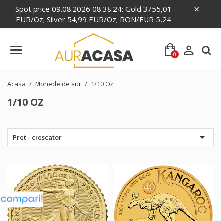
×
Spot price 09.08.2026 08:38:24: Gold 3755,01
EUR/Oz; Silver 54,99 EUR/Oz; RON/EUR 5,24

0
Acasa
Monede de aur
1/10 Oz
1/10 OZ

Pret - crescator