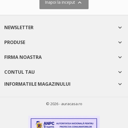

Inapoi la inceput
NEWSLETTER

PRODUSE

FIRMA NOASTRA

CONTUL TAU

INFORMATIILE MAGAZINULUI

© 2026 - auracasa.ro