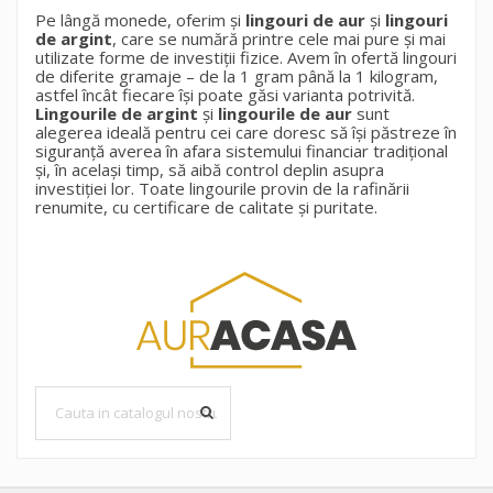
Pe lângă monede, oferim și
lingouri de aur
și
lingouri
×
My wishlists
Numele listei de dorinte
Ai nevoie sa fii autentificat pentru a salva produsele in
de argint
, care se numără printre cele mai pure și mai
((confirmMessage))
utilizate forme de investiții fizice. Avem în ofertă lingouri
lista de dorinte.
de diferite gramaje – de la 1 gram până la 1 kilogram,
Create new list
astfel încât fiecare își poate găsi varianta potrivită.
add_circle_outline
Lingourile de argint
și
lingourile de aur
sunt
((cancelText))
((modalDeleteText))
alegerea ideală pentru cei care doresc să își păstreze în
Anuleaza
Autentificare
Anuleaza
Creeaza o lista de dorinte
siguranță averea în afara sistemului financiar tradițional
și, în același timp, să aibă control deplin asupra
investiției lor. Toate lingourile provin de la rafinării
renumite, cu certificare de calitate și puritate.