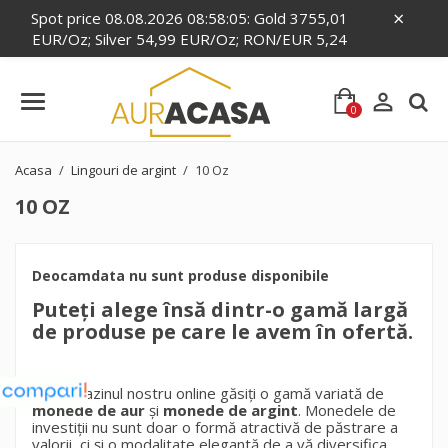
×
Spot price 08.08.2026 08:58:05: Gold 3755,01
EUR/Oz; Silver 54,99 EUR/Oz; RON/EUR 5,24

0
Acasa
Lingouri de argint
10 Oz
10 OZ
Deocamdata nu sunt produse disponibile
Puteți alege însă dintr-o gamă largă
de produse pe care le avem în ofertă.
Pe
magazinul nostru online
găsiți o gamă variată de
monede de aur
și
monede de argint
. Monedele de
investiții nu sunt doar o formă atractivă de păstrare a
valorii, ci și o modalitate elegantă de a vă diversifica