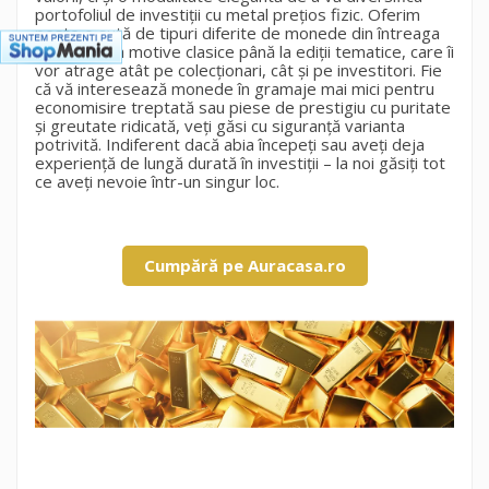
portofoliul de investiții cu metal prețios fizic. Oferim
peste o sută de tipuri diferite de monede din întreaga
lume – de la motive clasice până la ediții tematice, care îi
vor atrage atât pe colecționari, cât și pe investitori. Fie
că vă interesează monede în gramaje mai mici pentru
economisire treptată sau piese de prestigiu cu puritate
și greutate ridicată, veți găsi cu siguranță varianta
potrivită. Indiferent dacă abia începeți sau aveți deja
experiență de lungă durată în investiții – la noi găsiți tot
ce aveți nevoie într-un singur loc.
Cumpără pe Auracasa.ro
×
×
Creeaza o lista de dorinte
×
Autentificare
((modalTitle))