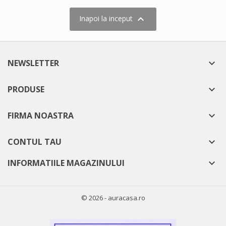

Inapoi la inceput
NEWSLETTER

PRODUSE

FIRMA NOASTRA

CONTUL TAU

INFORMATIILE MAGAZINULUI

© 2026 - auracasa.ro