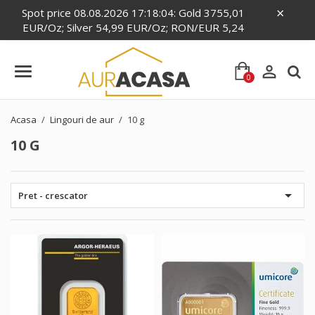
×
Spot price 08.08.2026 17:18:04: Gold 3755,01
EUR/Oz; Silver 54,99 EUR/Oz; RON/EUR 5,24

0
Acasa
Lingouri de aur
10 g
10 G

Pret - crescator