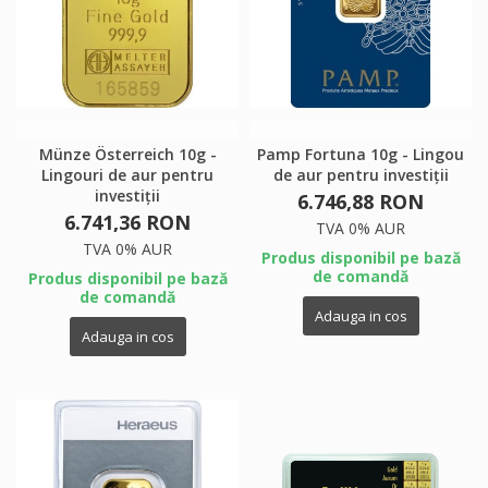
×
×
Creeaza o lista de dorinte
×
Autentificare
((modalTitle))
×
My wishlists
Numele listei de dorinte
Ai nevoie sa fii autentificat pentru a salva produsele in
((confirmMessage))
lista de dorinte.
Create new list
add_circle_outline
Münze Österreich 10g -
Pamp Fortuna 10g - Lingou
((cancelText))
((modalDeleteText))
Lingouri de aur pentru
de aur pentru investiții
Anuleaza
Autentificare
Anuleaza
Creeaza o lista de dorinte
investiții
6.746,88 RON
6.741,36 RON
TVA 0% AUR
TVA 0% AUR
Produs disponibil pe bază
de comandă
Produs disponibil pe bază
de comandă
Adauga in cos
Adauga in cos