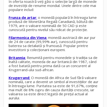
În oferta noastră veți găsi o selecție largă de monede
de investiții de renume mondial. Unele dintre cele mai
populare includ:
Frunza de arțar
:
o monedă populară în întreaga lume
produsă de Monetăria Regală Canadiană, bătută din
1979, are o valoare nominală de 50 CAD și este
cunoscută pentru nivelul său ridicat de protecție.
Filarmonica din Viena
:
monedă austriacă din aur pur
de 24 de carate (99,99% aur), cunoscută pentru
baterea sa detaliată și frumoasă. Popular printre
investitorii și colecționarii europeni.
Britannia
:
Renumită pentru monedele și tradiția sa de
înaltă calitate, moneda de aur britanică din 1987, când
a fost batată pentru prima dată ca un concurent al
Krugerrand-ului sud-african.
Krugerrand
:
O monedă din Africa de Sud fără valoare
nominală, care a devenit un simbol al investițiilor de aur
în întreaga lume. Puritatea sa este de 91,67%, conține
mai mult de 8% cupru din cauza durității crescute, iar
valoarea sa este direct legată de prețul actual al
aurului.