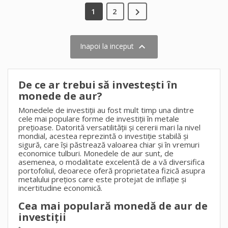

1
2

Inapoi la inceput
De ce ar trebui să investești în
monede de aur?
Monedele de investiții au fost mult timp una dintre
cele mai populare forme de investiții în metale
prețioase. Datorită versatilității și cererii mari la nivel
mondial, acestea reprezintă o investiție stabilă și
sigură, care își păstrează valoarea chiar și în vremuri
economice tulburi. Monedele de aur sunt, de
asemenea, o modalitate excelentă de a vă diversifica
portofoliul, deoarece oferă proprietatea fizică asupra
metalului prețios care este protejat de inflație și
incertitudine economică.
Cea mai populară monedă de aur de
investiții