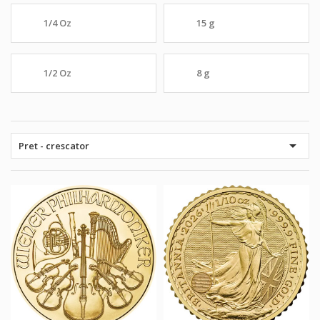
1/4 Oz
15 g
1/2 Oz
8 g

Pret - crescator