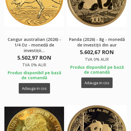
×
×
Creeaza o lista de dorinte
×
Autentificare
((modalTitle))
Cangur australian (2026) -
Panda (2026) - 8g - monedă
×
1/4 Oz - monedă de
de investiții din aur
My wishlists
Numele listei de dorinte
Ai nevoie sa fii autentificat pentru a salva produsele in
investiții...
5.602,67 RON
((confirmMessage))
lista de dorinte.
5.502,97 RON
TVA 0% AUR
Create new list
add_circle_outline
TVA 0% AUR
Produs disponibil pe bază
de comandă
Produs disponibil pe bază
((cancelText))
((modalDeleteText))
Anuleaza
Autentificare
de comandă
Anuleaza
Creeaza o lista de dorinte
Adauga in cos
Adauga in cos