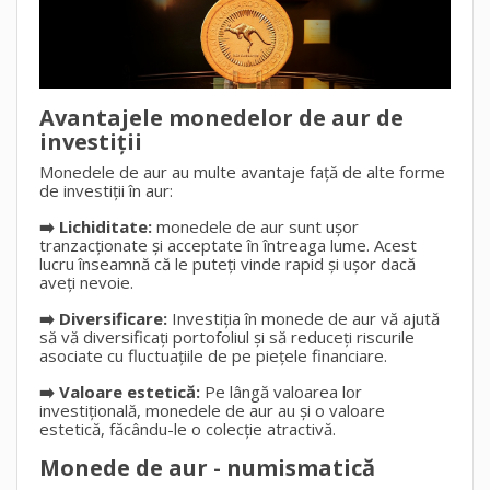
Avantajele monedelor de aur de
investiții
Monedele de aur au multe avantaje față de alte forme
de investiții în aur:
➡️ Lichiditate:
monedele de aur sunt ușor
tranzacționate și acceptate în întreaga lume. Acest
lucru înseamnă că le puteți vinde rapid și ușor dacă
aveți nevoie.
➡️ Diversificare:
Investiția în monede de aur vă ajută
să vă diversificați portofoliul și să reduceți riscurile
asociate cu fluctuațiile de pe piețele financiare.
➡️ Valoare estetică:
Pe lângă valoarea lor
investițională, monedele de aur au și o valoare
estetică, făcându-le o colecție atractivă.
Monede de aur - numismatică