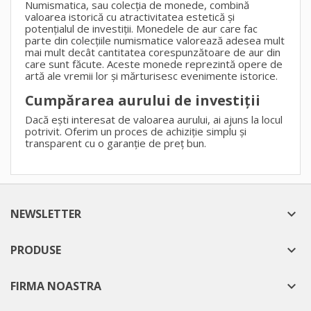
Numismatica, sau colecția de monede, combină
valoarea istorică cu atractivitatea estetică și
potențialul de investiții. Monedele de aur care fac
parte din colecțiile numismatice valorează adesea mult
mai mult decât cantitatea corespunzătoare de aur din
care sunt făcute. Aceste monede reprezintă opere de
artă ale vremii lor și mărturisesc evenimente istorice.
Cumpărarea aurului de investiții
Dacă ești interesat de valoarea aurului, ai ajuns la locul
potrivit. Oferim un proces de achiziție simplu și
transparent cu o garanție de preț bun.
NEWSLETTER

PRODUSE

FIRMA NOASTRA
