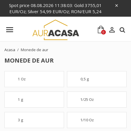
×
Spot price 08.08.2026 11:38:03: Gold 3755,01
EUR/Oz; Silver 54,99 EUR/Oz; RON/EUR 5,24

0
Acasa
Monede de aur
MONEDE DE AUR
1 Oz
0,5 g
1 g
1/25 Oz
3 g
1/10 Oz