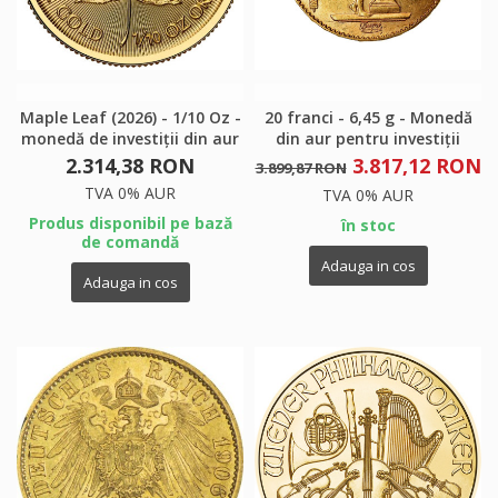
Maple Leaf (2026) - 1/10 Oz -
20 franci - 6,45 g - Monedă
monedă de investiții din aur
din aur pentru investiții
2.314,38 RON
3.817,12 RON
3.899,87 RON
TVA 0% AUR
TVA 0% AUR
Produs disponibil pe bază
în stoc
de comandă
Adauga in cos
Adauga in cos