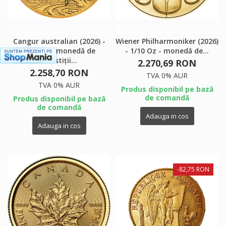
Cangur australian (2026) -
Wiener Philharmoniker (2026)
1/10 Oz - monedă de
- 1/10 Oz - monedă de...
investiții...
2.270,69 RON
2.258,70 RON
TVA 0% AUR
TVA 0% AUR
Produs disponibil pe bază
de comandă
Produs disponibil pe bază
de comandă
Adauga in cos
Adauga in cos
-82,75 RON